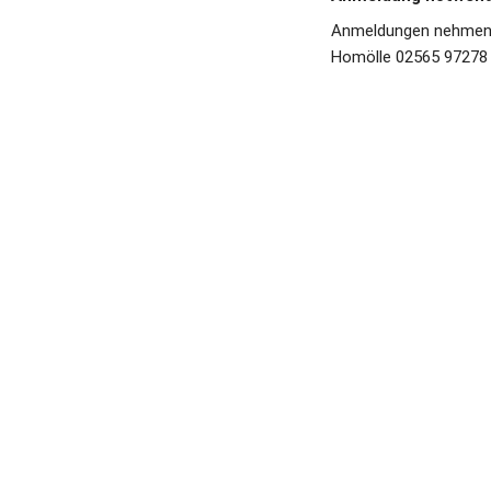
Anmeldungen nehmen
Homölle 02565 97278 
Terwolbeck 02568 93
entgegen