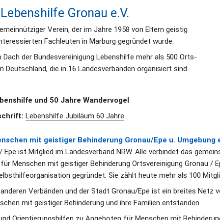
Lebenshilfe Gronau e.V. 
gemeinnütziger Verein, der im Jahre 1958 von Eltern geistig 
interessierten Fachleuten in Marburg gegründet wurde. 
 Dach der Bundesvereinigung Lebenshilfe mehr als 500 Orts- 
in Deutschland, die in 16 Landesverbänden organisiert sind.
benshilfe und 50 Jahre Wandervogel
chrift: 
Lebenshilfe Jubiläum 60 Jahre
nschen mit geistiger Behinderung Gronau/Epe u. Umgebung e
/ Epe ist Mitglied im Landesverband NRW. Alle verbindet das gemei
fe für Menschen mit geistiger Behinderung Ortsvereinigung Gronau / E
lbsthilfeorganisation gegründet. Sie zählt heute mehr als 100 Mitgli
anderen Verbänden und der Stadt Gronau/Epe ist ein breites Netz v
chen mit geistiger Behinderung und ihre Familien entstanden. 
nd Orientierungshilfen zu Angeboten für Menschen mit Behinderung 