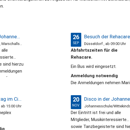
n.
Disco in der Johannesschule in Gronau (19:00 - 21:00 Uhr) mit DJ Dieter - Eintritt frei
26
SEP
Johannesschule , Marschallstrasse 60, 48599 Gronau, ab 19:00 Uhr
Düsseldorf , ab 09:00 Uhr
 alle
Abfahrtszeiten für die
essierte
Rehacare.
 sind hierzu
Ein Bus wird eingesetzt.
Anmeldungen
Anmeldung notwendig
wendig.
Die Anmeldungen nehmen Mari
Homölle 02565 97278 oder Mar
Terwolbeck 02568 933624
Kinonachmittag im Cineplex Gronau
20
entgegen
NOV
 ab 15:00 Uhr
neplex
Der Eintritt ist frei und alle
Mitglieder, Musikinteressierte
sowie Tanzbegeisterte sind hi
ig