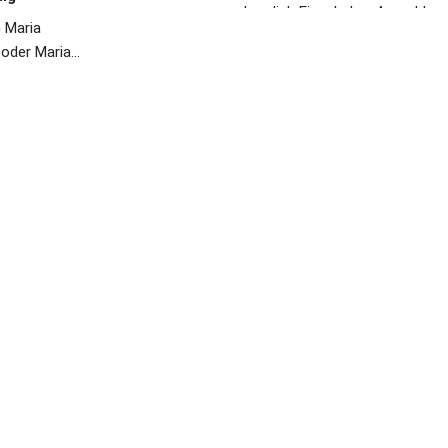
herzlich Eingeladen. Anmeldun
 Maria
hierzu sind nicht notwendig.
oder Maria
3624