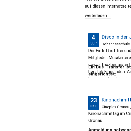
auf diesen Internetseite
weiterlesen ...
4
SEP
Der Eintritt ist frei und
Mitglieder, Musikinter
sowie Tanzbegeisterte
Ein Bus-Transfer ist
herzlich Eingeladen. 
eingerichtet:
hierzu sind nicht not
23
OKT
Cineplex Gronau ,
Kinonachmittag im Ci
Gronau
Anmeldung notwend