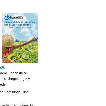
.V.
nsame Lebenshilfe-
pe u. Umgebung e.V. 
eder. 
on Beratungs- und 
in Gronau finden Sie 